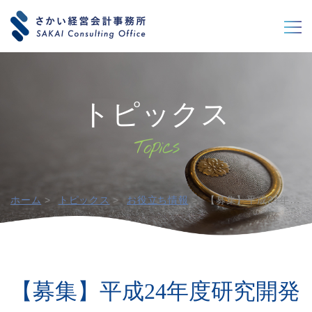
閉じる
閉じる
トピックス
ホーム
トピックス
お役立ち情報
【募集】平成24年度研究開発助成金／三菱UFJ技術育成財団
【募集】平成24年度研究開発